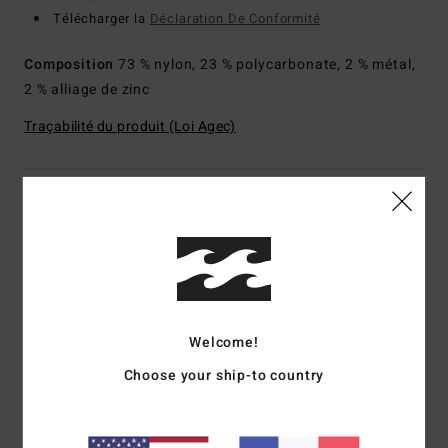
Télécharger la
Déclaration De Conformité
Composition
73 % nylon, 23 % polycarbonate, 2 % métal,
2 % alliage de zinc
Traçabilité du produit (Loi Agec)
Livraison & Retours
Avis clients
Welcome!
Note moyenne
5.0
Choose your ship-to country
/5