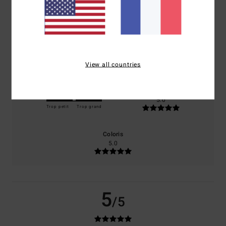
basé sur
1 avis vérifiés
depuis mai 2026
100% de nos clients recommandent ce produit
Confort
Rapport qualité / prix
4.0
4.0
View all countries
Taille
Matière
5.0
Trop petit
Trop grand
Coloris
5.0
5
/5