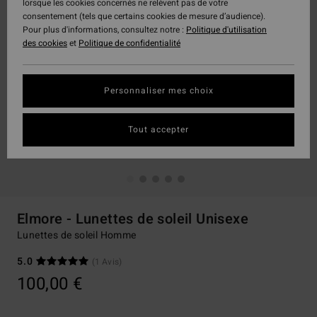
lorsque les cookies concernés ne relèvent pas de votre
consentement (tels que certains cookies de mesure d’audience).
Pour plus d'informations, consultez notre :
Politique d'utilisation
des cookies
et
Politique de confidentialité
Personnaliser mes choix
Tout accepter
Elmore - Lunettes de soleil Unisexe
Lunettes de soleil Homme
5.0
(1 Avis)
100,00 €