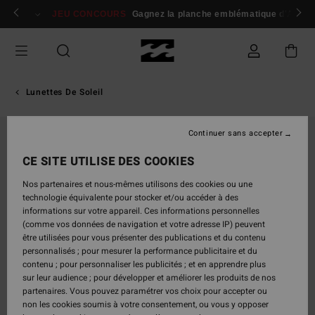
Passer
 membres
Se connecter / s'inscrire
JEU CONCOURS
Gagnez la planche emblématique d'Andy I
à
l'information
sur
le
produit
Lunettes De Soleil
Continuer sans accepter
CE SITE UTILISE DES COOKIES
Nos partenaires et nous-mêmes utilisons des cookies ou une
technologie équivalente pour stocker et/ou accéder à des
informations sur votre appareil. Ces informations personnelles
(comme vos données de navigation et votre adresse IP) peuvent
être utilisées pour vous présenter des publications et du contenu
personnalisés ; pour mesurer la performance publicitaire et du
contenu ; pour personnaliser les publicités ; et en apprendre plus
sur leur audience ; pour développer et améliorer les produits de nos
partenaires. Vous pouvez paramétrer vos choix pour accepter ou
non les cookies soumis à votre consentement, ou vous y opposer