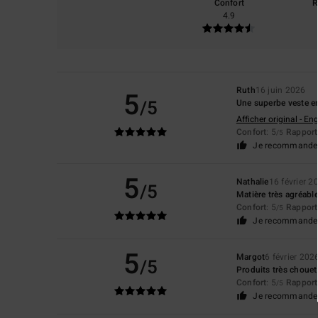
Confort
R
4.9
Ruth
16 juin 2026
5
/5
Une superbe veste en
Afficher original - Eng
Confort
: 5
Rapport 
/5
Je recommande 
5
Nathalie
16 février 2
/5
Matière très agréable,
Confort
: 5
Rapport 
/5
Je recommande 
5
Margot
6 février 202
/5
Produits très chouett
Confort
: 5
Rapport 
/5
Je recommande 