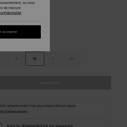
consentement, ou vous
ies de mesure
Martini Olive
ur
onfidentialité
t accepter
S
M
L
XL
Indisponible
aille sélectionnée n'est plus disponible en ligne.
ver d'autres options
Voir la disponibilité en magasin