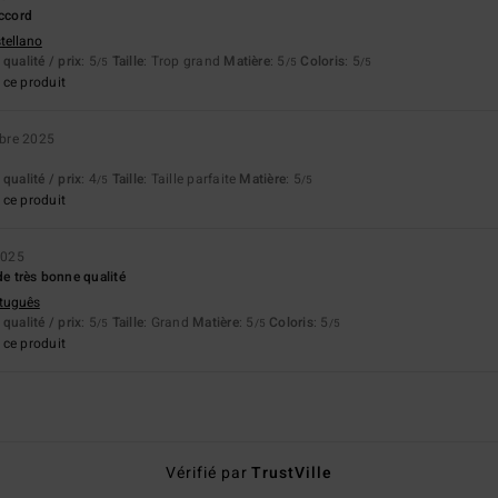
accord
stellano
qualité / prix
: 5
Taille
: Trop grand
Matière
: 5
Coloris
: 5
/5
/5
/5
ce produit
bre 2025
qualité / prix
: 4
Taille
: Taille parfaite
Matière
: 5
/5
/5
ce produit
2025
de très bonne qualité
rtuguês
qualité / prix
: 5
Taille
: Grand
Matière
: 5
Coloris
: 5
/5
/5
/5
ce produit
Vérifié par
TrustVille