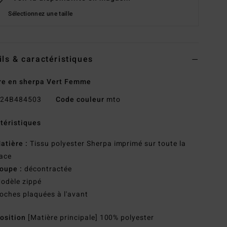
Sélectionnez une taille
ils & caractéristiques
re en sherpa Vert Femme
24B484503
Code couleur
mto
téristiques
atière :
Tissu polyester Sherpa imprimé sur toute la
ace
oupe :
décontractée
odèle zippé
oches plaquées à l'avant
osition
[Matière principale] 100% polyester