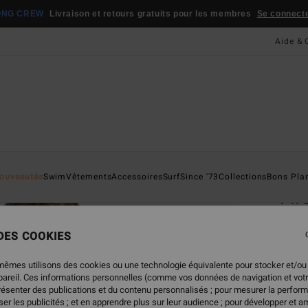
ONG CREW
Livraison et retours gratuits pour les membres
Se connecter
Aide & 
Page D'a
ouveautés
Swim
Vêtements
Accessoires
Surf
Since '73
Collections
Bons Pla
Fir
Polai
 DES COOKIES
4.8
79,95
mêmes utilisons des cookies ou une technologie équivalente pour stocker et/ou
39,
ppareil. Ces informations personnelles (comme vos données de navigation et vot
présenter des publications et du contenu personnalisés ; pour mesurer la perform
BONS 
er les publicités ; et en apprendre plus sur leur audience ; pour développer et am