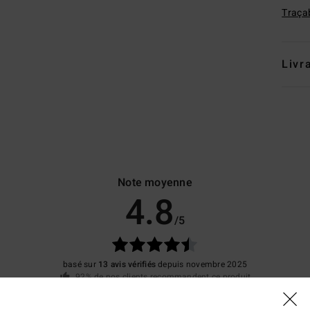
Traçab
Livr
Note moyenne
4.8
/5
basé sur
13 avis vérifiés
depuis novembre 2025
92% de nos clients recommandent ce produit