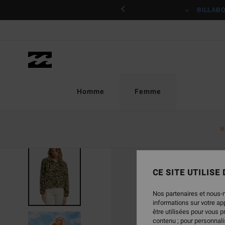
Passer
ciper
BILLAB
à
l'information
sur
le
produit
Homme
Femme
N
CE SITE UTILISE
Nos partenaires et nous-
informations sur votre a
être utilisées pour vous 
contenu ; pour personnalis