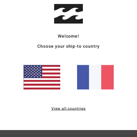
apport qualité / prix
Taille
Matière
4.6
4.8
Trop petit
Trop grand
Welcome!
 polaire, ultra-confortable
Choose your ship-to country
lish
qualité / prix
: 5
Taille
: Taille parfaite
Matière
: 5
Coloris
: 5
/5
/5
/5
ce produit
026
 prendre pile sa taille car cintré en bas
qualité / prix
: 5
Taille
: Taille parfaite
Matière
: 5
Coloris
: 5
/5
/5
/5
ce produit
View all countries
6
e !
qualité / prix
: 5
Taille
: Taille parfaite
Matière
: 5
/5
/5
ce produit