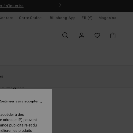
 / s'inscrire
Contact
Carte Cadeau
Billabong App
FR (€)
Magasins
ccueil
Femme
Vêtements
Sweats
ns
st Light
re en sherpa Vert Femme
Continuer sans accepter
(13 Avis)
 €
50%
 accéder à des
98 €
re adresse IP) peuvent
ance publicitaire et du
PLANS
éliorer les produits