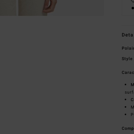
Deta
Polai
Style
Carac
M
surf
C
M
P
Comp