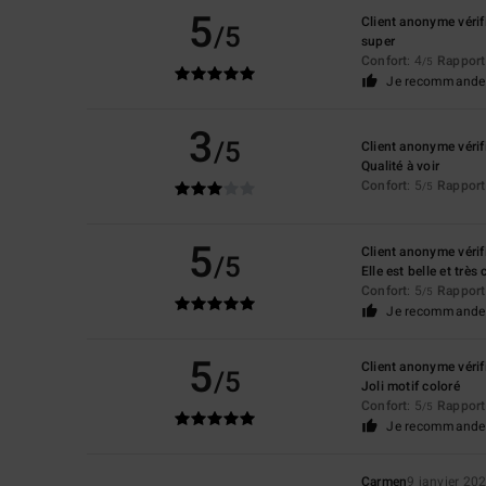
5
Client anonyme vérif
/5
super
Confort
: 4
Rapport 
/5
Je recommande 
3
/5
Client anonyme vérif
Qualité à voir
Confort
: 5
Rapport 
/5
5
Client anonyme vérif
/5
Elle est belle et très
Confort
: 5
Rapport 
/5
Je recommande 
5
Client anonyme vérif
/5
Joli motif coloré
Confort
: 5
Rapport 
/5
Je recommande 
Carmen
9 janvier 20