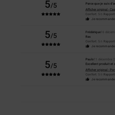
5
/5
Parce que je suis d'
Afficher original - Ca
Confort
: 5
Rapport 
/5
Je recommande 
5
Frédérique
16 décem
/5
Ras
Confort
: 5
Rapport 
/5
Je recommande 
Paulo
11 décembre 
5
/5
Excellent produit et 
Afficher original - Po
Confort
: 5
Rapport 
/5
Je recommande 