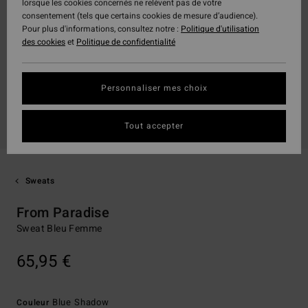
lorsque les cookies concernés ne relèvent pas de votre
consentement (tels que certains cookies de mesure d’audience).
Pour plus d'informations, consultez notre :
Politique d'utilisation
des cookies
et
Politique de confidentialité
Personnaliser mes choix
Tout accepter
Sweats
From Paradise
Sweat Bleu Femme
65,95 €
Blue Shadow
Couleur