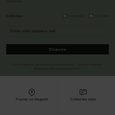
exclusives.
Collection
Homme
Femme
S'inscrire
(*) Offre valable en ligne pour les nouveaux inscrits - Conditions détaillées
disponibles dans l'email de bienvenue
Trouver un magasin
Contactez nous