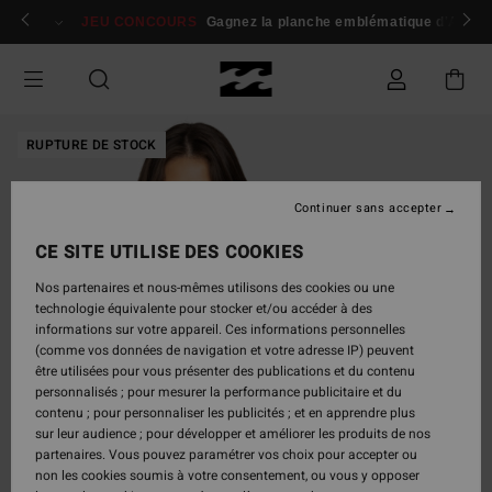
Passer
 membres
Se connecter / s'inscrire
JEU CONCOURS
Gagnez la planche emblématique d'Andy I
à
l'information
sur
le
produit
RUPTURE DE STOCK
Continuer sans accepter
CE SITE UTILISE DES COOKIES
Nos partenaires et nous-mêmes utilisons des cookies ou une
technologie équivalente pour stocker et/ou accéder à des
informations sur votre appareil. Ces informations personnelles
(comme vos données de navigation et votre adresse IP) peuvent
être utilisées pour vous présenter des publications et du contenu
personnalisés ; pour mesurer la performance publicitaire et du
contenu ; pour personnaliser les publicités ; et en apprendre plus
sur leur audience ; pour développer et améliorer les produits de nos
partenaires. Vous pouvez paramétrer vos choix pour accepter ou
non les cookies soumis à votre consentement, ou vous y opposer