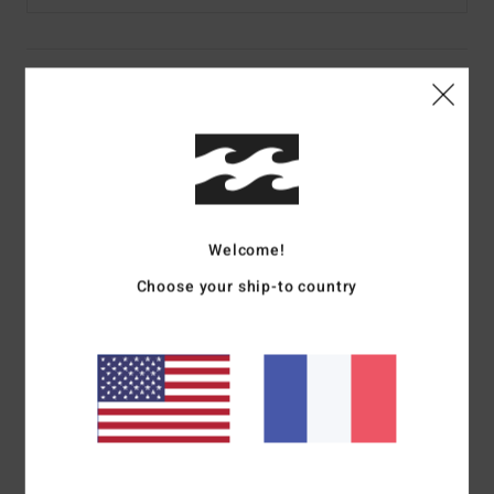
Details & caractéristiques
Sweat Bleu Femme
Style
EBJFT00136
Code couleur
bkq0
Caractéristiques
Welcome!
Matière :
jersey de coton et de polyester
Choose your ship-to country
coupe :
coupe regular
Col :
col rond
Manches :
manches longues
Logotage :
Impression graphique à l'encre douce
Composition
[Matière principale] 87% coton, 13%
polyester