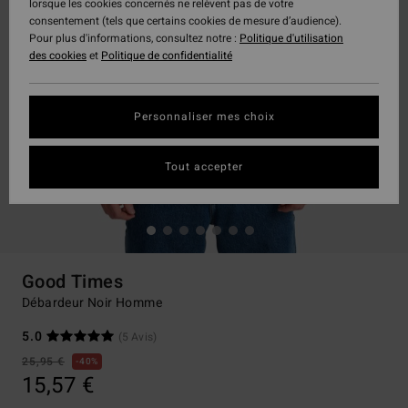
lorsque les cookies concernés ne relèvent pas de votre
consentement (tels que certains cookies de mesure d’audience).
Pour plus d'informations, consultez notre :
Politique d'utilisation
des cookies
et
Politique de confidentialité
Personnaliser mes choix
Tout accepter
Good Times
Débardeur Noir Homme
5.0
(5 Avis)
25,95 €
40%
15,57 €