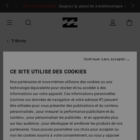
Passer
 membres
Se connecter / s'inscrire
JEU CONCOURS
Gagnez la planche emblématique d'Andy I
à
l'information
sur
le
produit
T-Shirts
Continuer sans accepter
CE SITE UTILISE DES COOKIES
Nos partenaires et nous-mêmes utilisons des cookies ou une
technologie équivalente pour stocker et/ou accéder à des
informations sur votre appareil. Ces informations personnelles
(comme vos données de navigation et votre adresse IP) peuvent
être utilisées pour vous présenter des publications et du contenu
personnalisés ; pour mesurer la performance publicitaire et du
contenu ; pour personnaliser les publicités ; et en apprendre plus
sur leur audience ; pour développer et améliorer les produits de nos
partenaires. Vous pouvez paramétrer vos choix pour accepter ou
non les cookies soumis à votre consentement, ou vous y opposer