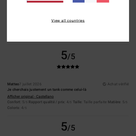
Alexis
9 juillet 2026
Achat vérifié
Débardeur parfait comme je le voulais
View all countries
Confort
: 5
Rapport qualité / prix
: 5
Taille
: Taille parfaite
Matière
: 5
/5
/5
/5
Coloris
: 5
/5
Je recommande ce produit
5
/5
Matteo
7 juillet 2026
Achat vérifié
Je cherchais justement un tank comme celui-là
Afficher original - Castellano
Confort
: 5
Rapport qualité / prix
: 4
Taille
: Taille parfaite
Matière
: 5
/5
/5
/5
Coloris
: 4
/5
5
/5