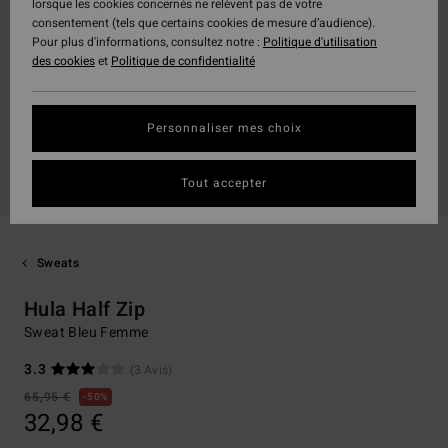
lorsque les cookies concernés ne relèvent pas de votre
consentement (tels que certains cookies de mesure d’audience).
Pour plus d'informations, consultez notre :
Politique d'utilisation
des cookies
et
Politique de confidentialité
Personnaliser mes choix
Tout accepter
Sweats
Hula Half Zip
Sweat Bleu Femme
3.3
(3 Avis)
65,95 €
50%
32,98 €