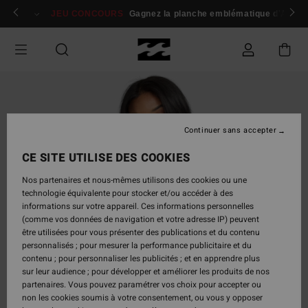
Passer
 membres
Se connecter / s'inscrire
JEU CONCOURS
Gagnez la planche emblématique d'Andy I
à
l'information
sur
le
produit
Continuer sans accepter
CE SITE UTILISE DES COOKIES
Nos partenaires et nous-mêmes utilisons des cookies ou une
technologie équivalente pour stocker et/ou accéder à des
informations sur votre appareil. Ces informations personnelles
(comme vos données de navigation et votre adresse IP) peuvent
être utilisées pour vous présenter des publications et du contenu
personnalisés ; pour mesurer la performance publicitaire et du
contenu ; pour personnaliser les publicités ; et en apprendre plus
sur leur audience ; pour développer et améliorer les produits de nos
partenaires. Vous pouvez paramétrer vos choix pour accepter ou
non les cookies soumis à votre consentement, ou vous y opposer