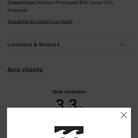
Composition
[Matière Principale] 80% Coton, 20%
Polyester
Traçabilité du produit (Loi Agec)
Livraison & Retours
Avis clients
Note moyenne
3.3
/5
basé sur
3 avis vérifiés
depuis janvier 2026
67% de nos clients recommandent ce produit