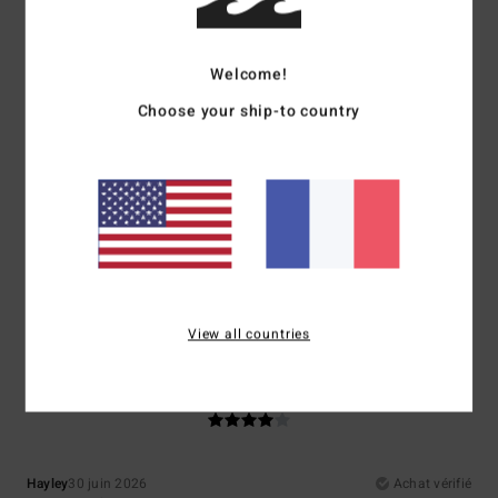
Confort
Rapport qualité / prix
4.3
4.3
Welcome!
Choose your ship-to country
Taille
Matière
4.3
Trop petit
Trop grand
Coloris
3.7
View all countries
4
/5
Hayley
30 juin 2026
Achat vérifié