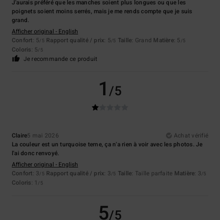
J'aurais préféré que les manches soient plus longues ou que les
poignets soient moins serrés, mais je me rends compte que je suis
grand.
Afficher original - English
Confort
: 5
Rapport qualité / prix
: 5
Taille
: Grand
Matière
: 5
/5
/5
/5
Coloris
: 5
/5
Je recommande ce produit
1
/5
Claire
5 mai 2026
Achat vérifié
La couleur est un turquoise terne, ça n'a rien à voir avec les photos. Je
l'ai donc renvoyé.
Afficher original - English
Confort
: 3
Rapport qualité / prix
: 3
Taille
: Taille parfaite
Matière
: 3
/5
/5
/5
Coloris
: 1
/5
5
/5