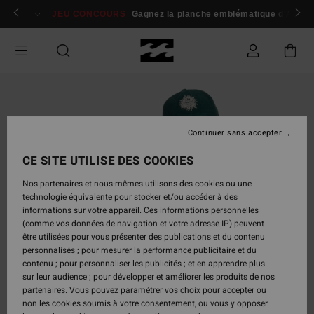
Passer
 membres
Se connecter / s'inscrire
JEU CONCOURS
Gagnez la planche emblématique d'Andy I
à
l'information
sur
le
produit
Continuer sans accepter
CE SITE UTILISE DES COOKIES
Nos partenaires et nous-mêmes utilisons des cookies ou une
technologie équivalente pour stocker et/ou accéder à des
informations sur votre appareil. Ces informations personnelles
(comme vos données de navigation et votre adresse IP) peuvent
être utilisées pour vous présenter des publications et du contenu
personnalisés ; pour mesurer la performance publicitaire et du
contenu ; pour personnaliser les publicités ; et en apprendre plus
sur leur audience ; pour développer et améliorer les produits de nos
partenaires. Vous pouvez paramétrer vos choix pour accepter ou
non les cookies soumis à votre consentement, ou vous y opposer