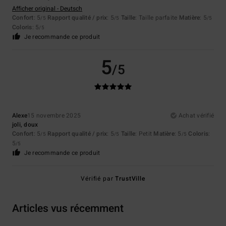
Afficher original - Deutsch
Confort
: 5
Rapport qualité / prix
: 5
Taille
: Taille parfaite
Matière
: 5
/5
/5
/5
Coloris
: 5
/5
Je recommande ce produit
5
/5
Alexe
15 novembre 2025
Achat vérifié
joli, doux
Confort
: 5
Rapport qualité / prix
: 5
Taille
: Petit
Matière
: 5
Coloris
:
/5
/5
/5
5
/5
Je recommande ce produit
Vérifié par
TrustVille
Articles vus récemment