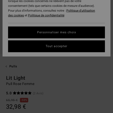
lorsque les cookies concernés ne relèvent pas de votre
consentement (tels que certains cookies de mesure d’audience).
Pour plus d'informations, consultez notre :
Politique d'utilisation
des cookies
et
Politique de confidentialité
Personnaliser mes choix
Tout accepter
Pulls
Lit Light
Pull Rose Femme
5.0
(2 Avis)
65,95 €
50%
32,98 €