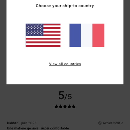
Choose your ship-to country
Confort
Rapport qualité / prix
5.0
5.0
Taille
Matière
5.0
Trop petit
Trop grand
Coloris
5.0
View all countries
5
/5
Diana
21 juin 2026
Achat vérifié
Une matière géniale, super confortable