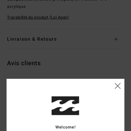
acrylique
Traçabilité du produit (Loi Agec)
Livraison & Retours
Avis clients
Note moyenne
5.0
/5
basé sur
2 avis vérifiés
depuis novembre 2025
100% de nos clients recommandent ce produit
Welcome!