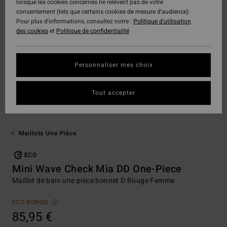
lorsque les cookies concernés ne relèvent pas de votre
consentement (tels que certains cookies de mesure d’audience).
Pour plus d'informations, consultez notre :
Politique d'utilisation
des cookies
et
Politique de confidentialité
Personnaliser mes choix
Tout accepter
Maillots Une Pièce
ÉCO
Mini Wave Check Mia DD One-Piece
Maillot de bain une pièce bonnet D Rouge Femme
ECO-BONUS
85,95 €