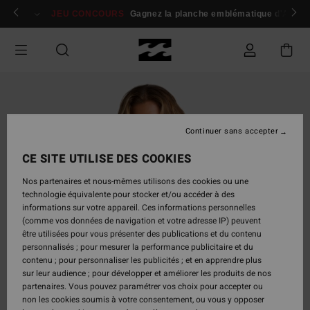
Passer
 membres
Se connecter / s'inscrire
JEU CONCOURS
Gagnez la planche emblématique d'Andy I
à
l'information
sur
le
produit
Continuer sans accepter
CE SITE UTILISE DES COOKIES
Nos partenaires et nous-mêmes utilisons des cookies ou une
technologie équivalente pour stocker et/ou accéder à des
informations sur votre appareil. Ces informations personnelles
(comme vos données de navigation et votre adresse IP) peuvent
être utilisées pour vous présenter des publications et du contenu
personnalisés ; pour mesurer la performance publicitaire et du
contenu ; pour personnaliser les publicités ; et en apprendre plus
sur leur audience ; pour développer et améliorer les produits de nos
partenaires. Vous pouvez paramétrer vos choix pour accepter ou
non les cookies soumis à votre consentement, ou vous y opposer