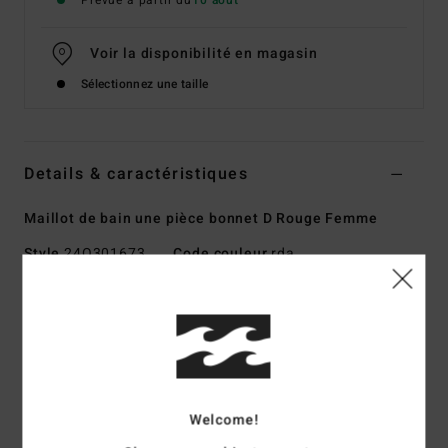
Prévue à partir du
10 août
Voir la disponibilité en magasin
Sélectionnez une taille
Details & caractéristiques
Maillot de bain une pièce bonnet D Rouge Femme
Style
24O301673
Code couleur
rda
Caractéristiques
Matière :
Mélange de polyamide, de polyester et
d’élasthanne recyclés
Matière :
mini carreaux ondulés en tissu recyclé
Col rond
Welcome!
Armatures