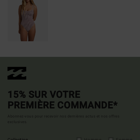
15% SUR VOTRE
PREMIÈRE COMMANDE*
Abonnez-vous pour recevoir nos dernières actus et nos offres
exclusives.
Collection
Homme
Femme