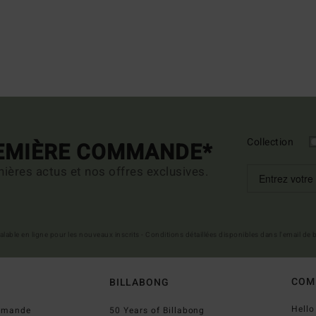
Collection
REMIÈRE COMMANDE*
ières actus et nos offres exclusives.
 valable en ligne pour les nouveaux inscrits - Conditions détaillées disponibles dans l'email de
COM
BILLABONG
Hell
ommande
50 Years of Billabong