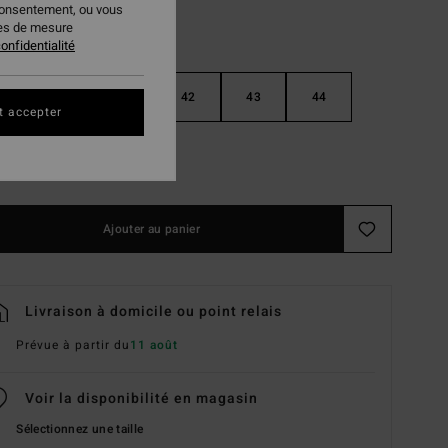
consentement, ou vous
ies de mesure
onfidentialité
40
41
42
43
44
t accepter
46
Ajouter au panier
Livraison à domicile ou point relais
Prévue à partir du
11 août
Voir la disponibilité en magasin
Sélectionnez une taille