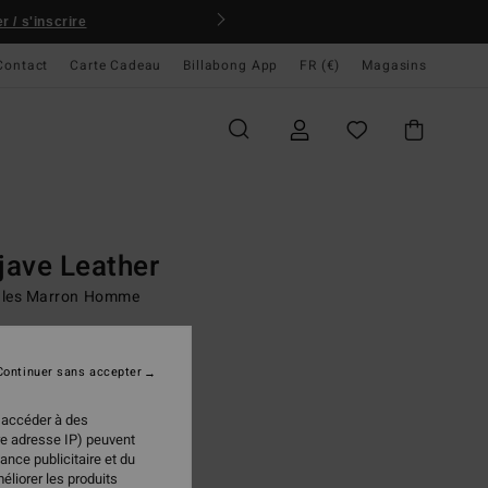
 / s'inscrire
Contact
Carte Cadeau
Billabong App
FR (€)
Magasins
ccueil
Men
Young Mens
Surf Lifestyle
Footwear
als
Basic Sandal
ave Leather
les Marron Homme
95 €
Continuer sans accepter
Dark Brown
ur
 accéder à des
re adresse IP) peuvent
ance publicitaire et du
éliorer les produits