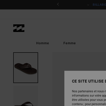
Passer
ciper
BILLAB
à
l'information
sur
le
produit
Homme
Femme
CE SITE UTILISE
Nos partenaires et nous-
informations sur votre a
être utilisées pour vous 
contenu ; pour personnalis