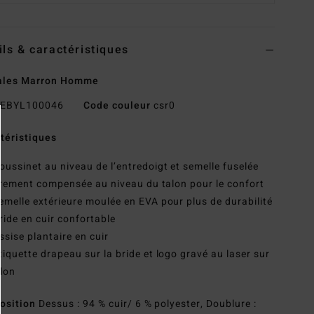
ils & caractéristiques
ales Marron Homme
EBYL100046
Code couleur
csr0
téristiques
oussinet au niveau de l’entredoigt et semelle fuselée
rement compensée au niveau du talon pour le confort
emelle extérieure moulée en EVA pour plus de durabilité
ride en cuir confortable
ssise plantaire en cuir
tiquette drapeau sur la bride et logo gravé au laser sur
alon
osition
Dessus : 94 % cuir/ 6 % polyester, Doublure :