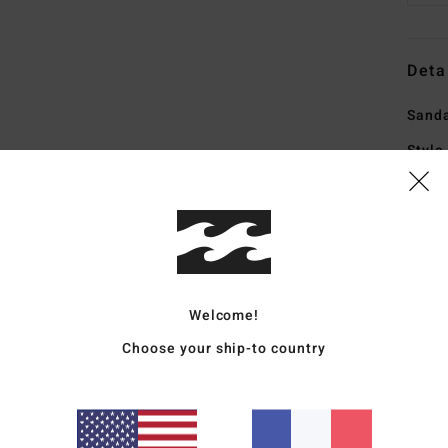
Deta
Sand
Style
Carac
C
légè
S
B
Welcome!
A
Choose your ship-to country
É
le t
Comp