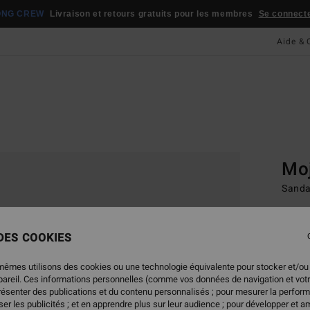
ONG CREW
Livraison et retours gratuits pour les membres
Se connecter
Aide & 
Page D'a
Sand
Moj
Sanda
49,
 DES COOKIES
Coule
mêmes utilisons des cookies ou une technologie équivalente pour stocker et/ou
ppareil. Ces informations personnelles (comme vos données de navigation et vot
présenter des publications et du contenu personnalisés ; pour mesurer la perform
er les publicités ; et en apprendre plus sur leur audience ; pour développer et am