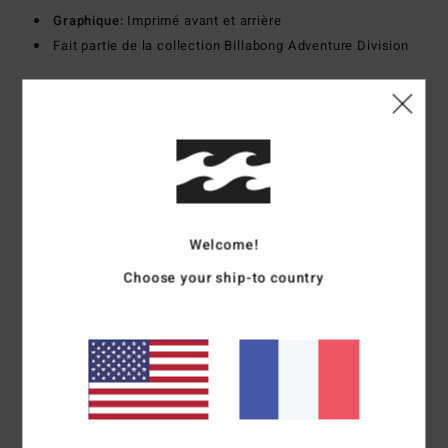
Graphique:
Imprimé avant et arrière
Fait partie de la collection Billabong Adventure Division
Composition
[Matière principale] 100% coton biologique
Traçabilité du produit (Loi Agec)
Livraison & Retours
Welcome!
Choose your ship-to country
Avis clients
Note moyenne
3.0
/5