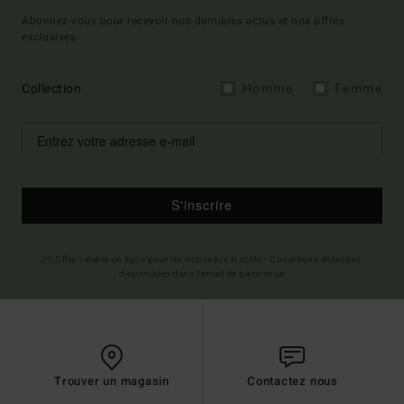
Abonnez-vous pour recevoir nos dernières actus et nos offres
exclusives.
Collection
Homme
Femme
S'inscrire
(*) Offre valable en ligne pour les nouveaux inscrits - Conditions détaillées
disponibles dans l'email de bienvenue
Trouver un magasin
Contactez nous