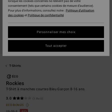
lorsque les cookies concernés ne relèvent pas de votre
consentement (tels que certains cookies de mesure d’audience).
Pour plus d'informations, consultez notre :
Politique d'utilisation
des cookies
et
Politique de confidentialité
Personnaliser mes choix
Tout accepter
T-Shirts
ÉCO
Rockies
T-Shirt à manches courtes Bleu Garçon 8-16 ans
3.0
(1 Avis)
ECO-BONUS
25,95 €
40%