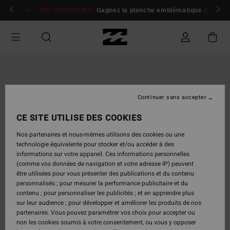
Passer
 membres
Se connecter / s'inscrire
JEU CONCOURS
Gagnez la planche emblématique d'Andy I
à
l'information
sur
le
produit
Continuer sans accepter
CE SITE UTILISE DES COOKIES
Nos partenaires et nous-mêmes utilisons des cookies ou une
technologie équivalente pour stocker et/ou accéder à des
informations sur votre appareil. Ces informations personnelles
(comme vos données de navigation et votre adresse IP) peuvent
être utilisées pour vous présenter des publications et du contenu
personnalisés ; pour mesurer la performance publicitaire et du
contenu ; pour personnaliser les publicités ; et en apprendre plus
sur leur audience ; pour développer et améliorer les produits de nos
partenaires. Vous pouvez paramétrer vos choix pour accepter ou
non les cookies soumis à votre consentement, ou vous y opposer