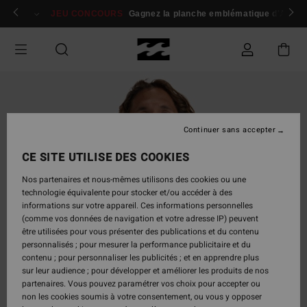
Passer
 membres
Se connecter / s'inscrire
JEU CONCOURS
Gagnez la planche emblématique d'Andy I
à
l'information
sur
le
produit
Continuer sans accepter
CE SITE UTILISE DES COOKIES
Nos partenaires et nous-mêmes utilisons des cookies ou une
technologie équivalente pour stocker et/ou accéder à des
informations sur votre appareil. Ces informations personnelles
(comme vos données de navigation et votre adresse IP) peuvent
être utilisées pour vous présenter des publications et du contenu
personnalisés ; pour mesurer la performance publicitaire et du
contenu ; pour personnaliser les publicités ; et en apprendre plus
sur leur audience ; pour développer et améliorer les produits de nos
partenaires. Vous pouvez paramétrer vos choix pour accepter ou
non les cookies soumis à votre consentement, ou vous y opposer