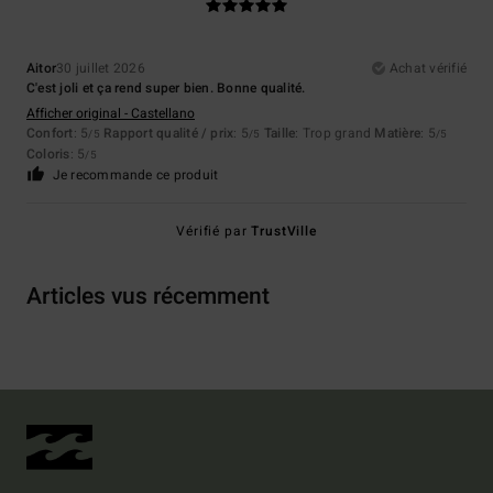
Aitor
30 juillet 2026
Achat vérifié
C'est joli et ça rend super bien. Bonne qualité.
Afficher original - Castellano
Confort
: 5
Rapport qualité / prix
: 5
Taille
: Trop grand
Matière
: 5
/5
/5
/5
Coloris
: 5
/5
Je recommande ce produit
Vérifié par
TrustVille
Articles vus récemment