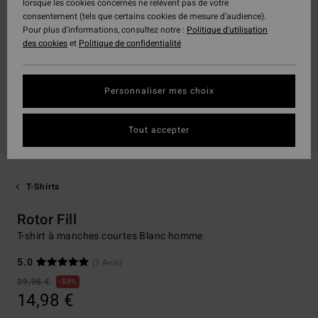
lorsque les cookies concernés ne relèvent pas de votre
consentement (tels que certains cookies de mesure d’audience).
Pour plus d'informations, consultez notre :
Politique d'utilisation
des cookies
et
Politique de confidentialité
Personnaliser mes choix
Tout accepter
T-Shirts
Rotor Fill
T-shirt à manches courtes Blanc homme
5.0
(1 Avis)
29,95 €
50%
14,98 €