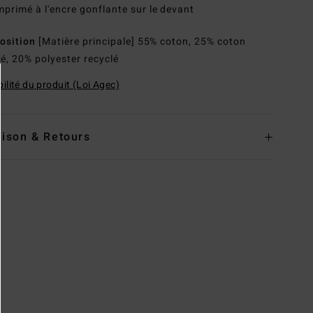
mprimé à l'encre gonflante sur le devant
osition
[Matière principale] 55% coton, 25% coton
lé, 20% polyester recyclé
ilité du produit (Loi Agec)
aison & Retours