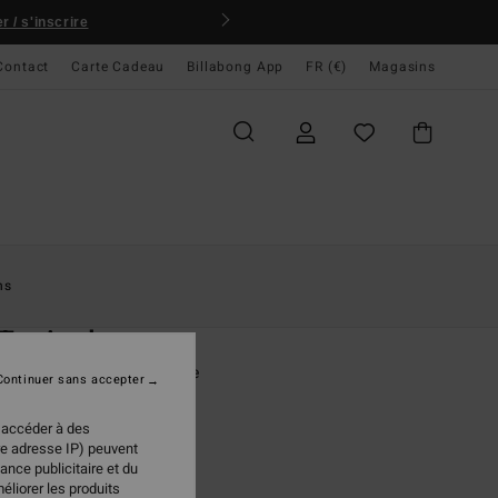
 / s'inscrire
Contact
Carte Cadeau
Billabong App
FR (€)
Magasins
ccueil
Femme
Vêtements
Shorts & Jupes
ns
O
Typical
taille élastique Noir Femme
Continuer sans accepter
(4 Avis)
 accéder à des
ONUS
re adresse IP) peuvent
ance publicitaire et du
 €
20%
éliorer les produits