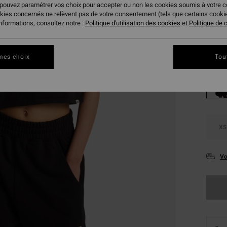
36,
 pouvez paramétrer vos choix pour accepter ou non les cookies soumis à votre 
okies concernés ne relèvent pas de votre consentement (tels que certains cook
BONS 
informations, consultez notre :
Politique d'utilisation des cookies
et
Politique de c
Coule
mes choix
Tou
XS
Vo