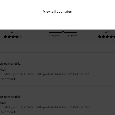
basé sur
4 avis vérifiés
depuis avril 2026
View all countries
75% de nos clients recommandent ce produit
apport qualité / prix
Taille
Matière
4.3
4.5
Trop petit
Trop grand
lon confortable.
utsch
qualité / prix
: 4
Taille
: Taille parfaite
Matière
: 4
Coloris
: 5
/5
/5
/5
ce produit
lon confortable.
utsch
qualité / prix
: 4
Taille
: Taille parfaite
Matière
: 4
Coloris
: 5
/5
/5
/5
ce produit