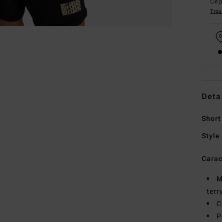
Ce p
Trou
Deta
Short
Style
Carac
M
terr
C
P