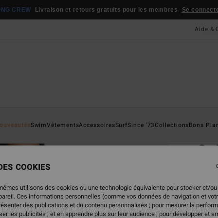
ONG CREW
Livraison et retours gratuits pour les membres
Se connecter
Aide & 
Page D'a
ouveautés
Swim
Vêtements
Accessoires
Surf
Since '73
Collections
Bons Pla
ÉC
So 
Short 
 DES COOKIES
5.0
mêmes utilisons des cookies ou une technologie équivalente pour stocker et/ou
ECO-B
ppareil. Ces informations personnelles (comme vos données de navigation et vot
présenter des publications et du contenu personnalisés ; pour mesurer la perform
45,95
er les publicités ; et en apprendre plus sur leur audience ; pour développer et am