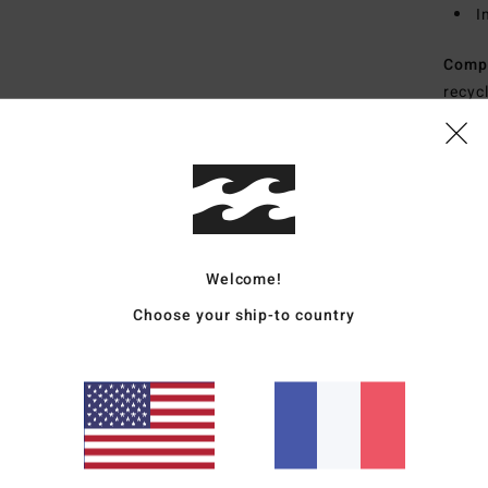
I
Comp
recyc
Traçab
Livr
Welcome!
Choose your ship-to country
Note moyenne
5.0
/5