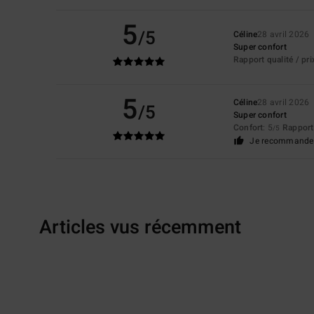
5
/5
Céline
28 avril 2026
Super confort
Rapport qualité / pri
5
Céline
28 avril 2026
/5
Super confort
Confort
: 5
Rapport 
/5
Je recommande 
Articles vus récemment