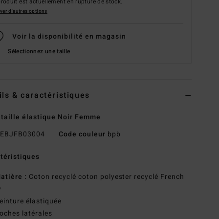
roduit est actuellement en rupture de stock.
ver d'autres options
Voir la disponibilité en magasin
Sélectionnez une taille
ils & caractéristiques
 taille élastique Noir Femme
EBJFB03004
Code couleur
bpb
téristiques
atière :
Coton recyclé coton polyester recyclé French
y
einture élastiquée
oches latérales