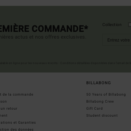
Collection
REMIÈRE COMMANDE*
ières actus et nos offres exclusives.
 valable en ligne pour les nouveaux inscrits - Conditions détaillées disponibles dans l'email de
BILLABONG
ut de la commande
50 Years of Billabong
ison
Billabong Crew
 un retour
Gift Card
ment
Student discount
ations et Garanties
ection des données