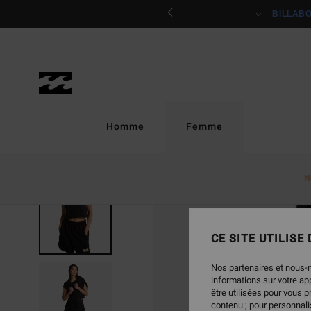
Passer
ciper
BILLAB
à
l'information
sur
le
produit
Homme
Femme
N
CE SITE UTILISE
Nos partenaires et nous-
informations sur votre a
être utilisées pour vous 
contenu ; pour personnalis