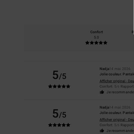
Confort
R
5.0
Nadja
14 mai 2026
5
/5
Jolie couleur. Panta
Afficher original - De
Confort
: 5
Rapport 
/5
Je recommande 
Nadja
14 mai 2026
5
/5
Jolie couleur. Panta
Afficher original - De
Confort
: 5
Rapport 
/5
Je recommande 