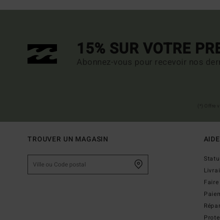
15% SUR VOTRE P
Abonnez-vous pour recevoir nos dern
(*) Offre
TROUVER UN MAGASIN
AIDE
Stat
Livra
Faire
Paie
Répar
Prot