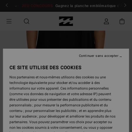
Passer
 membres
Se connecter / s'inscrire
JEU CONCOURS
Gagnez la planche emblématique d'Andy I
à
l'information
sur
le
produit
Continuer sans accepter
CE SITE UTILISE DES COOKIES
Nos partenaires et nous-mêmes utilisons des cookies ou une
technologie équivalente pour stocker et/ou accéder à des
informations sur votre appareil. Ces informations personnelles
(comme vos données de navigation et votre adresse IP) peuvent
être utilisées pour vous présenter des publications et du contenu
personnalisés ; pour mesurer la performance publicitaire et du
contenu ; pour personnaliser les publicités ; et en apprendre plus
sur leur audience ; pour développer et améliorer les produits de nos
partenaires. Vous pouvez paramétrer vos choix pour accepter ou
non les cookies soumis à votre consentement, ou vous y opposer