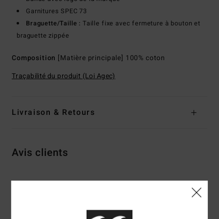
Garnitures SPEC 73
Braguette/Taille :
Taille fixe avec fermeture à bouton et
braguette zippée
Composition
[Matière principale] 100% coton
Traçabilité du produit (Loi Agec)
Livraison & Retours
Avis clients
Note moyenne
5.0
/5