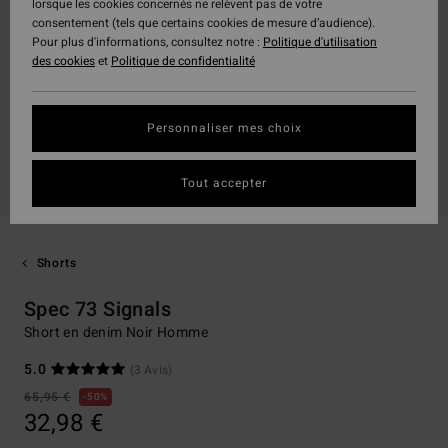
lorsque les cookies concernés ne relèvent pas de votre
consentement (tels que certains cookies de mesure d’audience).
Pour plus d'informations, consultez notre :
Politique d'utilisation
des cookies
et
Politique de confidentialité
Personnaliser mes choix
Tout accepter
Shorts
Spec 73 Signals
Short en denim Noir Homme
5.0
(3 Avis)
65,95 €
50%
32,98 €