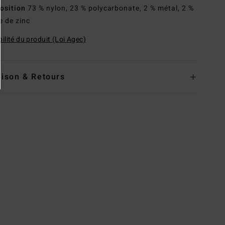
osition
73 % nylon, 23 % polycarbonate, 2 % métal, 2 %
e de zinc
ilité du produit (Loi Agec)
aison & Retours