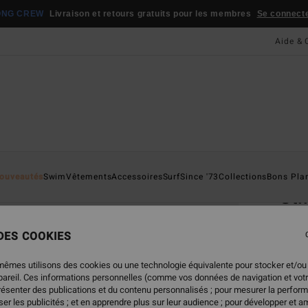
ONG CREW
Livraison et retours gratuits pour les membres
Se connecter
Aide & 
Page D'a
ouveautés
Swim
Vêtements
Accessoires
Surf
Since '73
Collections
Bons Pla
Sti
Lunet
 DES COOKIES
100
mêmes utilisons des cookies ou une technologie équivalente pour stocker et/ou
ppareil. Ces informations personnelles (comme vos données de navigation et vot
présenter des publications et du contenu personnalisés ; pour mesurer la perform
Coule
er les publicités ; et en apprendre plus sur leur audience ; pour développer et am