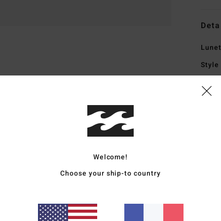
Deta
Lunet
Style
Carac
M
P
M
V
Welcome!
V
T
Choose your ship-to country
A
en a
T