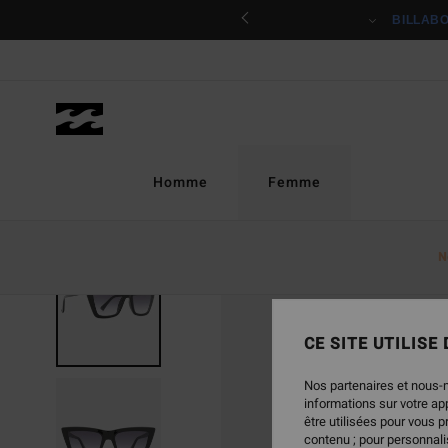
Passer
ciper
BILLAB
à
l'information
sur
le
produit
Homme
Femme
N
CE SITE UTILISE
Nos partenaires et nous-
informations sur votre a
être utilisées pour vous 
contenu ; pour personnalis