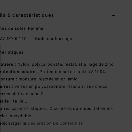
ils & caractéristiques
tes de soleil Femme
AZJEY00110
Code couleur
bgc
téristiques
atière :
Nylon, polycarbonate, métal, et alliage de zinc
rotection solaire :
Protection solaire anti-UV 100%
onture :
monture injectée en grilamid
erres :
verres en polycarbonate résistant aux chocs
erres plats de base 2
aille :
taille L
utres caractéristiques : Charnières optiques italiennes
cier inoxydable
élécharger la
Déclaration De Conformité