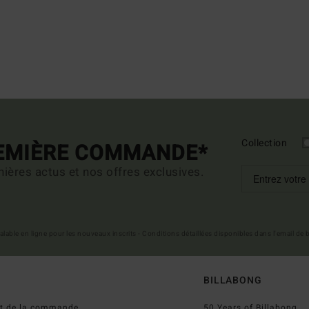
Collection
REMIÈRE COMMANDE*
ières actus et nos offres exclusives.
 valable en ligne pour les nouveaux inscrits - Conditions détaillées disponibles dans l'email de
BILLABONG
ut de la commande
50 Years of Billabong