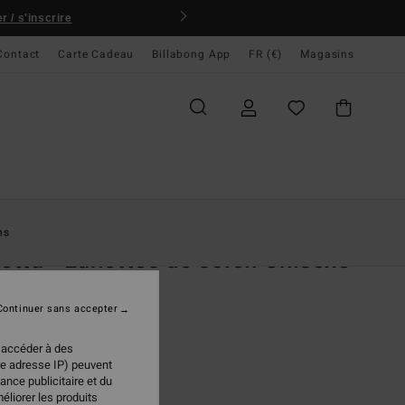
 / s'inscrire
Contact
Carte Cadeau
Billabong App
FR (€)
Magasins
ccueil
Femme
Accessoires
Lunettes De Soleil
ns
letta - Lunettes de soleil Unisexe
tes de soleil Femme
Continuer sans accepter
,00 €
 accéder à des
re adresse IP) peuvent
ance publicitaire et du
Black/gradient
ur
éliorer les produits