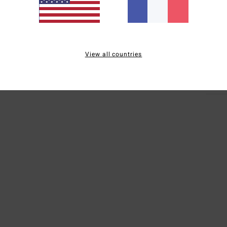
Comp
alliag
Traçab
View all countries
Livr