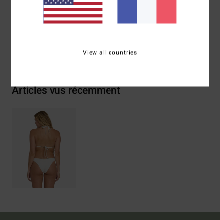
Traçabilité du produit (Loi Agec)
Livraison & Retours
View all countries
Articles vus récemment