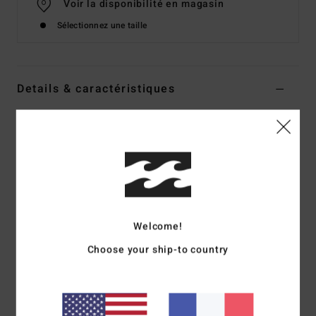
Voir la disponibilité en magasin
Sélectionnez une taille
Details & caractéristiques
Bas de bikini échancré Blanc Femme
Style
BL000281W
Code couleur
scs1
Caractéristiques
Matière :
matière recyclée texturée
Couvrance :
couvrance minimaliste
Welcome!
Taille : échancrure haute sur la jambe (High Leg)
Choose your ship-to country
Logo :__ logo brodé
Composition
69 % polyester recyclé 23 % polyester / 8 %
élasthanne