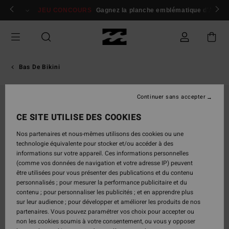
Passer
 membres
Se connecter / s'inscrire
JEU CONCOURS
Gagnez la planche emblématique d'Andy I
à
l'information
sur
le
produit
Bas De Bikini
Continuer sans accepter
CE SITE UTILISE DES COOKIES
Nos partenaires et nous-mêmes utilisons des cookies ou une
technologie équivalente pour stocker et/ou accéder à des
informations sur votre appareil. Ces informations personnelles
(comme vos données de navigation et votre adresse IP) peuvent
être utilisées pour vous présenter des publications et du contenu
personnalisés ; pour mesurer la performance publicitaire et du
contenu ; pour personnaliser les publicités ; et en apprendre plus
sur leur audience ; pour développer et améliorer les produits de nos
partenaires. Vous pouvez paramétrer vos choix pour accepter ou
non les cookies soumis à votre consentement, ou vous y opposer