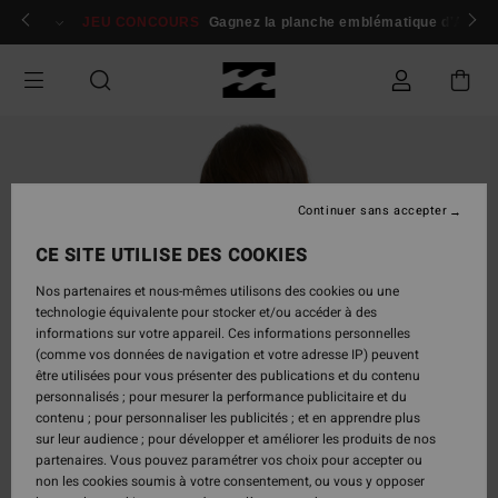
Passer
 membres
Se connecter / s'inscrire
JEU CONCOURS
Gagnez la planche emblématique d'Andy I
à
l'information
sur
le
produit
Continuer sans accepter
CE SITE UTILISE DES COOKIES
Nos partenaires et nous-mêmes utilisons des cookies ou une
technologie équivalente pour stocker et/ou accéder à des
informations sur votre appareil. Ces informations personnelles
(comme vos données de navigation et votre adresse IP) peuvent
être utilisées pour vous présenter des publications et du contenu
personnalisés ; pour mesurer la performance publicitaire et du
contenu ; pour personnaliser les publicités ; et en apprendre plus
sur leur audience ; pour développer et améliorer les produits de nos
partenaires. Vous pouvez paramétrer vos choix pour accepter ou
non les cookies soumis à votre consentement, ou vous y opposer