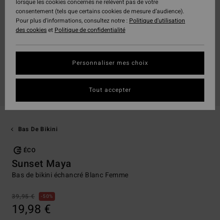
lorsque les cookies concernés ne relèvent pas de votre
consentement (tels que certains cookies de mesure d’audience).
Pour plus d'informations, consultez notre :
Politique d'utilisation
des cookies
et
Politique de confidentialité
Personnaliser mes choix
Tout accepter
Bas De Bikini
ÉCO
Sunset Maya
Bas de bikini échancré Blanc Femme
39,95 €
50%
19,98 €