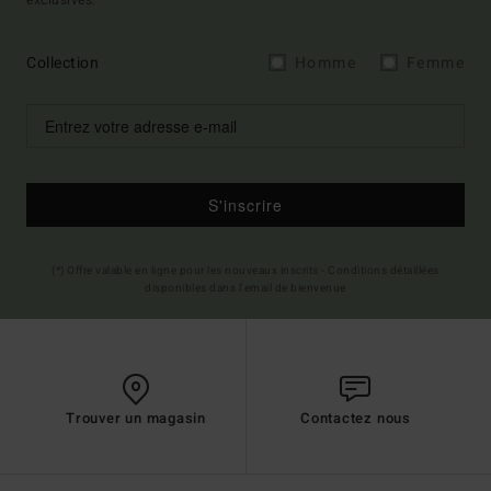
exclusives.
Collection
Homme
Femme
S'inscrire
(*) Offre valable en ligne pour les nouveaux inscrits - Conditions détaillées
disponibles dans l'email de bienvenue
Trouver un magasin
Contactez nous