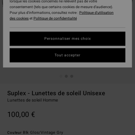
lorsque les cookies concernés ne relèvent pas de votre
consentement (tels que certains cookies de mesure d’audience).
Pour plus d'informations, consultez notre :
Politique d'utilisation
des cookies
et
Politique de confidentialité
Personnaliser mes choix
Tout accepter
Suplex - Lunettes de soleil Unisexe
Lunettes de soleil Homme
100,00 €
Blk Glos/vintage Gry
Couleur