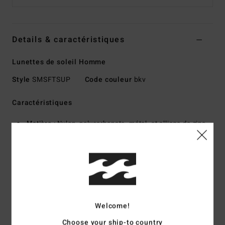
Details & caractéristiques
Lunettes de soleil Homme
Style
SMSFTSUP
Code couleur
bkv
Caractéristiques
Matière :
Nylon, polycarbonate, métal, et alliage de zinc
Protection solaire :
Protection solaire anti-UV 100%
Monture :
monture injectée en grilamid
Verres :
verres en polycarbonate résistant aux chocs
Verres sphériques de base 8
Système RGNS (Rip Grip With No Slip) : Système
antidérapant avec un maximum de grip au niveau du nez et
Welcome!
sur l'embout des branches
Choose your ship-to country
Taille :
taille M