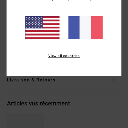
Autres caractéristiques : Charnières résistantes à la
corrosion
Disponible en version Wildlife Polarized
Télécharger la
Déclaration De Conformité
Composition
73 % nylon, 23 % polycarbonate, 2 % métal,
2 % alliage de zinc
View all countries
Traçabilité du produit (Loi Agec)
Livraison & Retours
Articles vus récemment