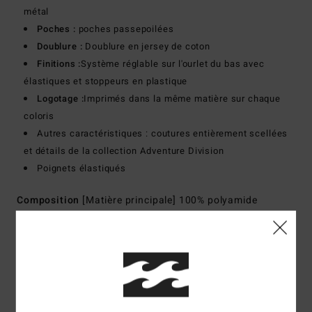
métal
Poches :
poches passepoilées
Doublure :
Doublure en jersey de coton
Finitions :
Système réglable sur l'ourlet du bas avec
élastiques et stoppeurs en plastique
Logotage :
Imprimés dans la même matière sur chaque
coloris
Autres caractéristiques : coutures entièrement scellées
et détails de la collection Adventure Division
Poignets élastiqués
Composition
[Matière principale] 100% polyamide
Traçabilité du produit (Loi Agec)
Livraison & Retours