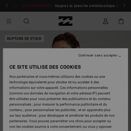
Passer
 membres
Se connecter / s'inscrire
JEU CONCOURS
Gagnez la planche emblématique d'Andy I
à
l'information
sur
le
produit
RUPTURE DE STOCK
Continuer sans accepter
CE SITE UTILISE DES COOKIES
Nos partenaires et nous-mêmes utilisons des cookies ou une
technologie équivalente pour stocker et/ou accéder à des
informations sur votre appareil. Ces informations personnelles
(comme vos données de navigation et votre adresse IP) peuvent
être utilisées pour vous présenter des publications et du contenu
personnalisés ; pour mesurer la performance publicitaire et du
contenu ; pour personnaliser les publicités ; et en apprendre plus
sur leur audience ; pour développer et améliorer les produits de nos
partenaires. Vous pouvez paramétrer vos choix pour accepter ou
non les cookies soumis à votre consentement, ou vous y opposer