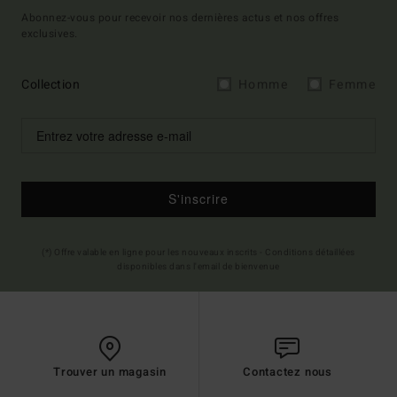
Abonnez-vous pour recevoir nos dernières actus et nos offres
exclusives.
Collection
Homme
Femme
S'inscrire
(*) Offre valable en ligne pour les nouveaux inscrits - Conditions détaillées
disponibles dans l'email de bienvenue
Trouver un magasin
Contactez nous