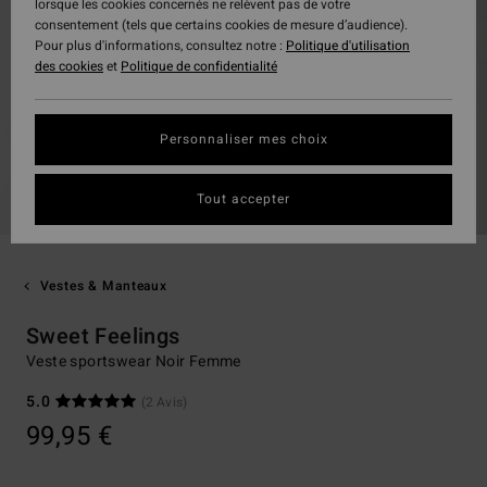
lorsque les cookies concernés ne relèvent pas de votre
consentement (tels que certains cookies de mesure d’audience).
Pour plus d'informations, consultez notre :
Politique d'utilisation
des cookies
et
Politique de confidentialité
Personnaliser mes choix
Tout accepter
Vestes & Manteaux
Sweet Feelings
Veste sportswear Noir Femme
5.0
(2 Avis)
99,95 €