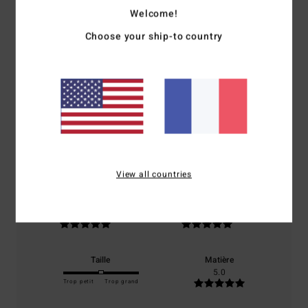
Welcome!
Avis clients
Choose your ship-to country
Note moyenne
5.0
/5
basé sur
2 avis vérifiés
depuis avril 2026
50% de nos clients recommandent ce produit
View all countries
Confort
Rapport qualité / prix
5.0
5.0
Taille
Matière
5.0
Trop petit
Trop grand