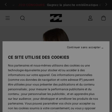
Passer
 membres
Se connecter / s'inscrire
JEU CONCOURS
Gagnez la planche emblématique d'Andy I
à
l'information
sur
le
produit
Continuer sans accepter
CE SITE UTILISE DES COOKIES
Nos partenaires et nous-mêmes utilisons des cookies ou une
technologie équivalente pour stocker et/ou accéder à des
informations sur votre appareil. Ces informations personnelles
(comme vos données de navigation et votre adresse IP) peuvent
être utilisées pour vous présenter des publications et du contenu
personnalisés ; pour mesurer la performance publicitaire et du
contenu ; pour personnaliser les publicités ; et en apprendre plus
sur leur audience ; pour développer et améliorer les produits de nos
partenaires. Vous pouvez paramétrer vos choix pour accepter ou
non les cookies soumis à votre consentement, ou vous y opposer