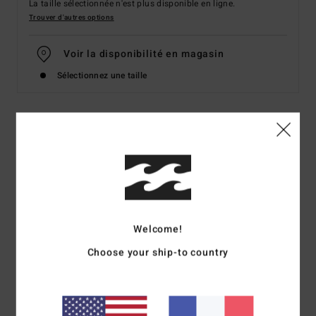
La taille sélectionnée n'est plus disponible en ligne.
Trouver d'autres options
Voir la disponibilité en magasin
Sélectionnez une taille
Details & caractéristiques
Bas de maillot de bain à couvrance échancrée Jaune
Femme
Style
24O231528
Code couleur
sbu
Welcome!
Caractéristiques
Choose your ship-to country
Collection :
Collection Tanlines
Matière :
matière Tanlines 91% polyester recyclé, 9%
élasthanne