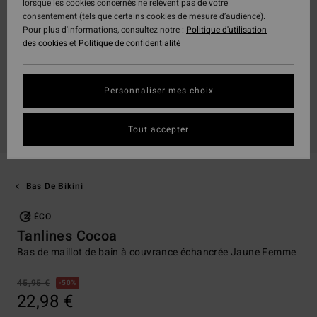
lorsque les cookies concernés ne relèvent pas de votre
consentement (tels que certains cookies de mesure d’audience).
Pour plus d'informations, consultez notre :
Politique d'utilisation
des cookies
et
Politique de confidentialité
Personnaliser mes choix
Tout accepter
Bas De Bikini
ÉCO
Tanlines Cocoa
Bas de maillot de bain à couvrance échancrée Jaune Femme
45,95 €
50%
22,98 €