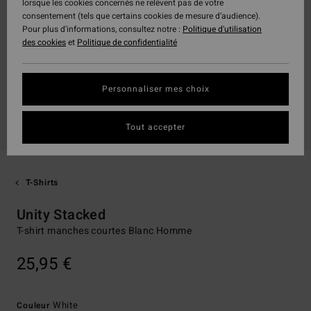
lorsque les cookies concernés ne relèvent pas de votre
consentement (tels que certains cookies de mesure d’audience).
Pour plus d'informations, consultez notre :
Politique d'utilisation
des cookies
et
Politique de confidentialité
Personnaliser mes choix
Tout accepter
T-Shirts
Unity Stacked
T-shirt manches courtes Blanc Homme
25,95 €
White
Couleur