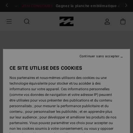
Passer
 membres
Se connecter / s'inscrire
JEU CONCOURS
Gagnez la planche emblématique d'Andy I
à
l'information
sur
le
produit
Continuer sans accepter
CE SITE UTILISE DES COOKIES
Nos partenaires et nous-mêmes utilisons des cookies ou une
technologie équivalente pour stocker et/ou accéder à des
informations sur votre appareil. Ces informations personnelles
(comme vos données de navigation et votre adresse IP) peuvent
être utilisées pour vous présenter des publications et du contenu
personnalisés ; pour mesurer la performance publicitaire et du
contenu ; pour personnaliser les publicités ; et en apprendre plus
sur leur audience ; pour développer et améliorer les produits de nos
partenaires. Vous pouvez paramétrer vos choix pour accepter ou
non les cookies soumis à votre consentement, ou vous y opposer