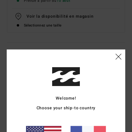
Prévue à partir du
10 août
Voir la disponibilité en magasin
Sélectionnez une taille
Details & caractéristiques
T-shirt manches courtes Blanc Homme
Style
C1SS63BIP2
Code couleur
0010
Caractéristiques
Welcome!
Matière :
coton [160 g/m²]
Choose your ship-to country
Coupe :
coupe regular, classique et confortable
Encolure :
col rond
Sérigraphie sur le devant