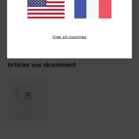
Composition
100 % Coton
Traçabilité du produit (Loi Agec)
View all countries
Livraison & Retours
Articles vus récemment